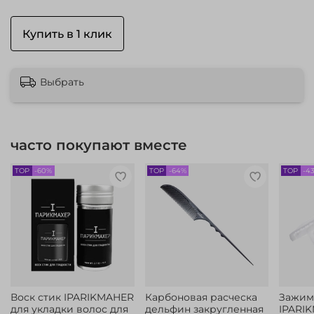
Купить в 1 клик
Выбрать
часто покупают вместе
TOP
-60%
TOP
-64%
TOP
-4
Воск стик IPARIKMAHER
Карбоновая расческа
Зажим
для укладки волос для
дельфин закругленная
IPARI