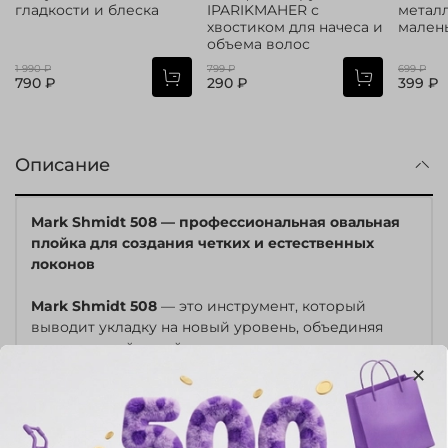
гладкости и блеска
IPARIKMAHER с
метал
хвостиком для начеса и
малень
объема волос
1 990 ₽
799 ₽
699 ₽
790 ₽
290 ₽
399 ₽
Описание
Mark Shmidt 508 — профессиональная овальная
плойка для создания четких и естественных
локонов
Mark Shmidt 508
— это инструмент, который
выводит укладку на новый уровень, объединяя
премиальный дизайн, эргономику и продуманную
форму нагревательного полотна. Овальная плойка
диаметром 32
мм
и удлинённая рабочая
поверхность позволяют легко захватывать даже
длинные пряди, формируя четкие,