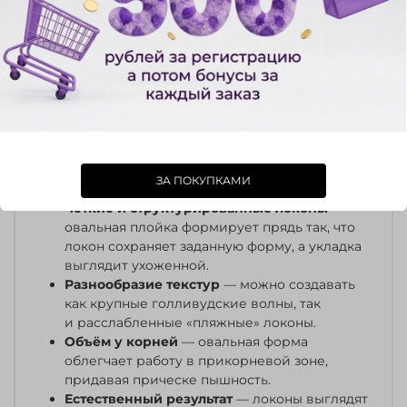
структурированные локоны или мягкие волны.
Керамическое покрытие обеспечивает
равномерный нагрев, предотвращает локальный
перегрев и защищает кутикулу волоса. Плойка
быстро достигает рабочую температуру
и поддерживает её на протяжении всей укладки,
что делает результат стойким и долговечным.
Преимущества овальной формы
ЗА ПОКУПКАМИ
Четкие и структурированные локоны
—
овальная плойка формирует прядь так, что
локон сохраняет заданную форму, а укладка
выглядит ухоженной.
Разнообразие текстур
— можно создавать
как крупные голливудские волны, так
и расслабленные «пляжные» локоны.
Объём у корней
— овальная форма
облегчает работу в прикорневой зоне,
придавая прическе пышность.
Естественный результат
— локоны выглядят