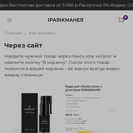
и
•
Бесплатная доставка от 5.000 р
•
Рассрочка 0%
•
Яндекс Спли
0
Главная
Как заказать
Через сайт
Найдите нужный товар через поиск или каталог и
нажмите кнопку "В корзину". После этого товар
появится в вашей корзине - её значок всегда виден
вверху страницы.