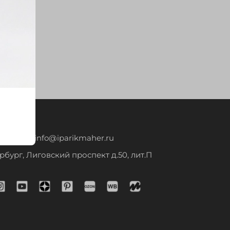
14-44
info@iparikmaher.ru
рбург, Лиговский проспект д.50, лит.П