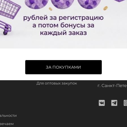
ым, в Беларусь, в Казахстан.
Сотрудничество
Контакты
ЗА ПОКУПКАМИ
Для стилистов
+7 (900) 634-
Для оптовых закупок
г. Санкт-Пете
альности
твечаем