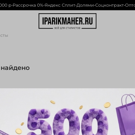
00 р
•
Рассрочка 0%
•
Яндекс Сплит
•
Долями
•
Соцконтракт
•
Опто
сты
 найдено
 Wella, L'oreal,
Matrix,
Ollin, Estel, Kapous, Constant Delight. 
воски, спреи, пудры для создания объема и многое другое.
т и Долями;