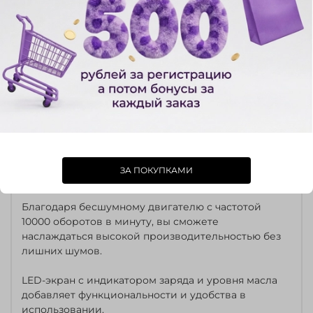
множество разных образов.
Настройка длины от 0,6 до 3,5 мм с помощью
рычага регулировки обеспечивает максимальную
точность и контроль при работе.
Металлический корпус с пластиковыми вставками
и лезвия из медицинской нержавеющей стали
гарантируют прочность, долговечность и
устойчивость к износу.
Мощный аккумулятор емкостью 2500 мАч,
ЗА ПОКУПКАМИ
гарантирует длительное время работы до 3 часов.
Благодаря бесшумному двигателю с частотой
10000 оборотов в минуту, вы сможете
наслаждаться высокой производительностью без
лишних шумов.
LED-экран с индикатором заряда и уровня масла
добавляет функциональности и удобства в
использовании.