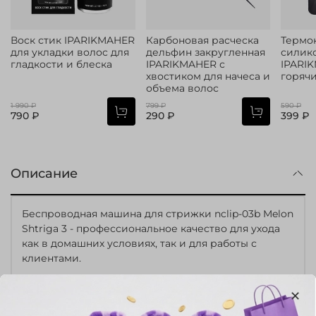
Воск стик IPARIKMAHER
Карбоновая расческа
Термо
для укладки волос для
дельфин закругленная
силик
гладкости и блеска
IPARIKMAHER с
IPARI
хвостиком для начеса и
горяч
объема волос
1 990 ₽
799 ₽
590 ₽
790 ₽
290 ₽
399 ₽
Описание
Беспроводная машина для стрижки nclip-03b Melon
Shtriga 3 - профессиональное качество для ухода
как в домашних условиях, так и для работы с
клиентами.
С 6 полуметаллическими направляющими
гребнями (1,5–13 мм) вы сможете создавать