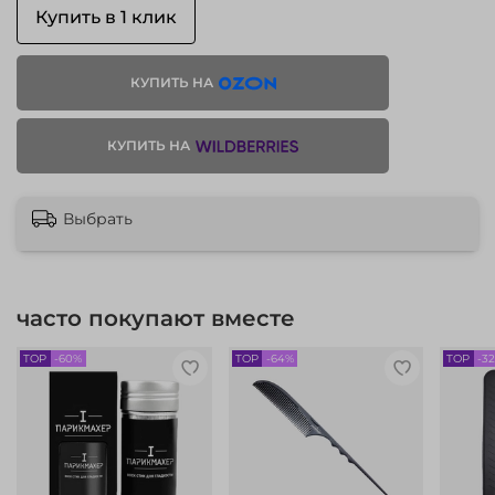
Купить в 1 клик
КУПИТЬ НА
КУПИТЬ НА
Выбрать
часто покупают вместе
TOP
-60%
TOP
-64%
TOP
-3