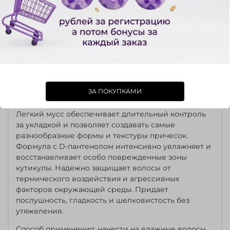
гладкости и блеска
IPARIKMAHER для
ладош
горячих инструментов
для ук
Touch
1 990 ₽
590 ₽
699 ₽
790 ₽
399 ₽
429 ₽
Описание
ЗА ПОКУПКАМИ
Легкий мусс обеспечивает длительный контроль
за укладкой и позволяет создавать самые
разнообразные формы и текстуры причесок.
Формула с D-пантенолом интенсивно увлажняет и
восстанавливает особо поврежденные зоны
кутикулы. Надежно защищает волосы от
термического воздействия и агрессивных
факторов окружающей среды. Придает
послушность, гладкость и шелковистость без
утяжеления.
Способ применения: нанести на влажные волосы,